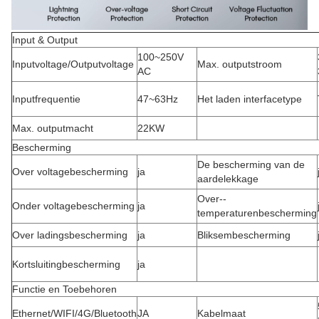
Input & Output
100~250V
Inputvoltage/Outputvoltage
Max. outputstroom
AC
Inputfrequentie
47~63Hz
Het laden interfacetype
Max. outputmacht
22KW
Bescherming
De bescherming van de
Over voltagebescherming
ja
aardelekkage
Over--
Onder voltagebescherming
ja
temperaturenbescherming
Over ladingsbescherming
ja
Bliksembescherming
Kortsluitingbescherming
ja
Functie en Toebehoren
Ethernet/WIFI/4G/Bluetooth
JA
Kabelmaat