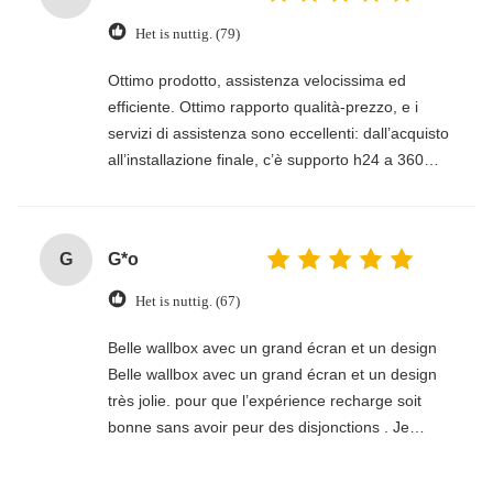
Het is nuttig. (79)
Ottimo prodotto, assistenza velocissima ed
efficiente. Ottimo rapporto qualità-prezzo, e i
servizi di assistenza sono eccellenti: dall’acquisto
all’installazione finale, c’è supporto h24 a 360
gradi, dal commerciale al fiscale e al tecnico.
Solo per questo ho scelto Honors e sono
pienamente soddisfatto.
G
G*o
Het is nuttig. (67)
Belle wallbox avec un grand écran et un design
Belle wallbox avec un grand écran et un design
très jolie. pour que l’expérience recharge soit
bonne sans avoir peur des disjonctions . Je
recommande fortement.