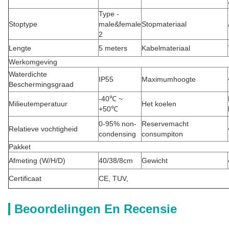
Type -
Stoptype
male&female
Stopmateriaal
2
Lengte
5 meters
Kabelmateriaal
Werkomgeving
Waterdichte
IP55
Maximumhoogte
Beschermingsgraad
-40℃ ~
Milieutemperatuur
Het koelen
+50℃
0-95% non-
Reservemacht
Relatieve vochtigheid
condensing
consumpiton
Pakket
Afmeting (W/H/D)
40/38/8cm
Gewicht
Certificaat
CE, TUV,
Beoordelingen En Recensie