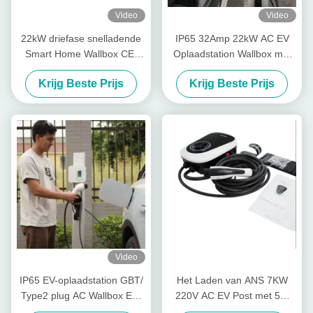
Video
Video
22kW driefase snelladende
IP65 32Amp 22kW AC EV
Smart Home Wallbox CE-
Oplaadstation Wallbox met
gecertificeerde
Uitgestelde Oplading
Krijg Beste Prijs
Krijg Beste Prijs
wandgemonteerde EV-lader
IP65 waterdicht
Ondersteuning
RFID/WiFi/Bluetooth-
verbinding Beschikbaar in wit
en zwart
Video
IP65 EV-oplaadstation GBT/
Het Laden van ANS 7KW
Type2 plug AC Wallbox EV-
220V AC EV Post met 5m
oplaadstations
Zwarte TUV Kabel