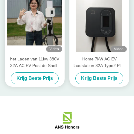
Video
Video
het Laden van 11kw 380V
Home 7kW AC EV
32A AC EV Post de Snelle
laadstation 32A Type2 Plug
het Laden Schakelaar van
met 5M kabel
Krijg Beste Prijs
Krijg Beste Prijs
CEI 62196-2 Type2