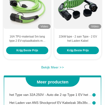
Video
Video
16A TPU-materiaal 5m lang
22kW type - 2 aan Type - 2 EV
type 2 EV-oplaadkabels met
het Laden Kabel
uitstekend uiterlijk en
aanpasbare kleur
Krijg Beste Prijs
Krijg Beste Prijs
De Snelle Lader van ANS 125A CHAdeMo met Snelle de Ladersinham van gelijkstroom
Van de de Ladersip43 Bescherming van gelijkstroom Snel Snel 15KW 38A Draagbaar EV de rangtpu Materiaal
Type van 3Phase 22kW van TPU IP67 32A - 2 aan Type - 2 EV het Laden Kabel
Bekijk Meer
>
>
EVSE-Type 1 aan Type - 2 EV het Laden Kabel
Meer producten
3 fasetype - 2 aan Type - 2 EV Kabelip67 TPU Materiaal voor Auto het Laden
het Type van 32A 250V - Auto die 2 op Type 1 EV het Laden Adaptertype van de Postinterface laden - 2 aan Type 1ev Adapter
Het Laden van ANS Shockproof EV Kabelzak 38x38x11cm EVA Carrying Case