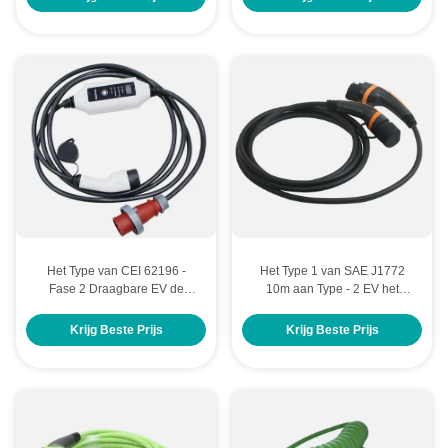
zetten
Het Type van CEI 62196 -
Het Type 1 van SAE J1772
Fase 2 Draagbare EV de
10m aan Type - 2 EV het
Laders Huidige Regelbare 3
Laden Kabel Slimme EVSE
van 22kW
het Standaard Aan de grond
Krijg Beste Prijs
Krijg Beste Prijs
zetten