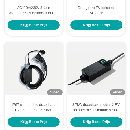
AC110V/230V 3-fase
Draagbare EV-opladers
draagbare EV-oplader met CE-
AC230V
certificering en WiFi APP-
besturing
Krijg Beste Prijs
Krijg Beste Prijs
Video
Video
IP67 waterdichte draagbare
3.7kW draagbare modus 2 EV-
EV-oplader met 3,7 kW-
oplader met instelbare stroom
uitgang en een breed
en IP67 waterdichte
temperatuurbereik voor
bescherming
Krijg Beste Prijs
Krijg Beste Prijs
gebruik in het buitenleven