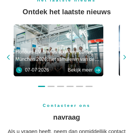
Ontdek het laatste nieuws
Honours EV Shines op Power2Drive
Belan


München 2026: het stimuleren van de
achte
toekomst van de Europese e-mobiliteit
07-07 2026
Bekijk meer
12
Contacteer ons
navraag
Als u vragen heeft, neem dan onmiddellijk contact