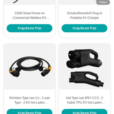
Video
22kW Smart Home en
Schuko/Nema/UK Plug-in
Commercial Wallbox EV
Portable EV Charger
Charger met RFID, WiFi en
OCPP ondersteuning
Krijg Beste Prijs
Krijg Beste Prijs
RoHstuv Type van Ce - 2 aan
Het Type van IP67 CCS - 2
Type - 2 EV het Laden
Kabel TPU EV het Laden
Kabeloem Lengte het
Kabel 350A 1000V iec62196-3
Standaard Aan de grond
Krijg Beste Prijs
Krijg Beste Prijs