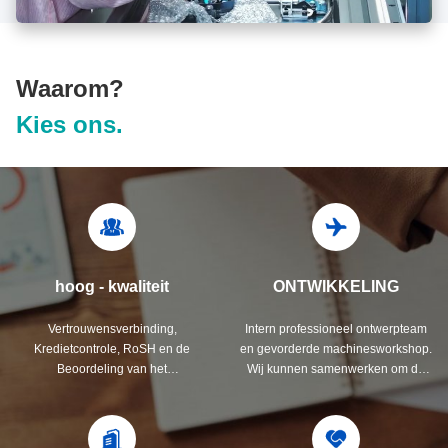
Waarom?
Kies ons.
hoog - kwaliteit
ONTWIKKELING
Vertrouwensverbinding,
Intern professioneel ontwerpteam
Kredietcontrole, RoSH en de
en gevorderde machinesworkshop.
Beoordeling van het
Wij kunnen samenwerken om de
Leveranciersvermogen. het bedrijf
producten te ontwikkelen u wenst.
heeft strikt systeem voor
kwaliteitscontrole en professioneel