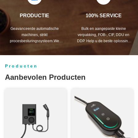
testlaboratorium.
PRODUCTIE
100% SERVICE
Geavanceerde automatische
Bulk en aangepaste kleine
machines, strikt
verpakking, FOB-, CIF, DDU en
procesbesturingssysteem.We
DDP. Help u de beste oplossing
kunnen alle elektrische terminals
voor al uw zorgen vinden
vervaardigen die verder gaan dan
uw vraag.
Producten
Aanbevolen Producten