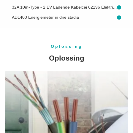
32A 10m-Type - 2 EV Ladende Kabelcei 62196 Elektrisch voertuigschakelaars
ADL400 Energiemeter in drie stadia
Type - 2 aan Type 1 0.5m EV-het Laden Kabeladapter TUV IP55 waterdichte rang
150A CCS1 aan CCS2-Adapter
150A de Lader CCS Combo 2 van gelijkstroom CCS Combo aan CCS Combo 1 Adapter
Oplossing
Het Type van CEI 62196 32A 7.5m - 2 Elektrische Wijze 3 van de Autolader TPU Type - Kabel 2
Oplossing
63A overblijvende Huidige Stroomonderbreker
De Laders Britse 3 van het Type2 8-16A 1P Draagbare Elektrische voertuig SPELDENafzet
Het Type van ANS 6A-16A - 2 EV-Lader EV het Laden Kabels het UK passen het Laden aan
Aanpassen Lengte 5m DC EV Charger 80A-600A Voor elektrisch voertuig
32A 3 Fase 5m Type - 2 aan Type - 2 EV het Laden Kabel met Type - Vrouwelijke Stop 2
EV de Ladersgbt Stop van gelijkstroom TPU 125A CCS Combo met Aangepaste Lengte
1000V de Lader CCS Combo 2 van gelijkstroom 80A CCS Combo Schakelaar met 5M Cable