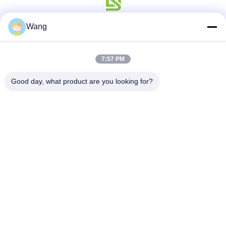
Wang
Sociale media
7:57 PM
Good day, what product are you looking for?
Snel contact
Tel.
86-158-8106-2591
E-mail
info@cn-ans.com
Adres
No.1, Vloer 3, Nr 366, het Noordensectie van Hupan-Road,
Chengdu