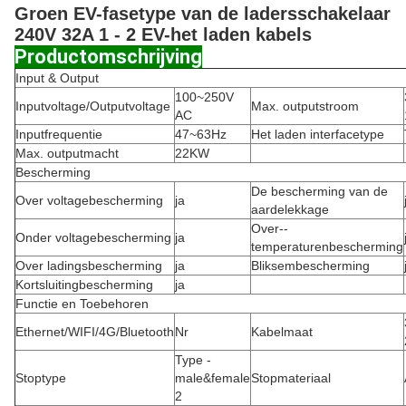
Groen EV-fasetype van de ladersschakelaar
240V 32A 1 - 2 EV-het laden kabels
Productomschrijving
Input & Output
100~250V
Inputvoltage/Outputvoltage
Max. outputstroom
AC
Inputfrequentie
47~63Hz
Het laden interfacetype
Max. outputmacht
22KW
Bescherming
De bescherming van de
Over voltagebescherming
ja
aardelekkage
Over--
Onder voltagebescherming
ja
temperaturenbescherming
Over ladingsbescherming
ja
Bliksembescherming
Kortsluitingbescherming
ja
Functie en Toebehoren
Ethernet/WIFI/4G/Bluetooth
Nr
Kabelmaat
Type -
Stoptype
male&female
Stopmateriaal
2