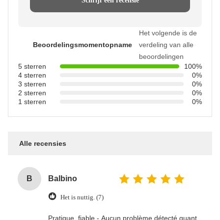
Schrijf een recensie
Het volgende is de
Beoordelingsmomentopname
verdeling van alle
beoordelingen
5 sterren
100%
4 sterren
0%
3 sterren
0%
2 sterren
0%
1 sterren
0%
Alle recensies
B
Balbino
Het is nuttig. (7)
Pratique, fiable - Aucun problème détecté quant