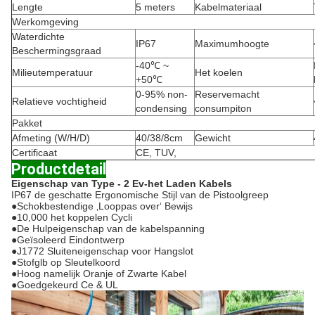
Lengte
5 meters
Kabelmateriaal
Werkomgeving
Waterdichte
IP67
Maximumhoogte
Beschermingsgraad
-40℃ ~
Milieutemperatuur
Het koelen
+50℃
0-95% non-
Reservemacht
Relatieve vochtigheid
condensing
consumpiton
Pakket
Afmeting (W/H/D)
40/38/8cm
Gewicht
Certificaat
CE, TUV,
Productdetail
Eigenschap van
Type - 2 Ev-het Laden Kabels
IP67 de geschatte Ergonomische Stijl van de Pistoolgreep
●
Schokbestendige ‚Looppas over‘ Bewijs
●
10,000 het koppelen Cycli
●
De Hulpeigenschap van de kabelspanning
●
Geïsoleerd Eindontwerp
●
J1772 Sluiteneigenschap voor Hangslot
●
Stofglb op Sleutelkoord
●
Hoog namelijk Oranje of Zwarte Kabel
●
Goedgekeurd Ce & UL