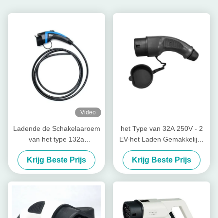
Video
Ladende de Schakelaaroem
het Type van 32A 250V - 2
van het type 132a
EV-het Laden Gemakkelijke
Elektrische voertuig met 5m
Kabels assembleer Type -
Krijg Beste Prijs
Krijg Beste Prijs
Kabel
Vrouwelijke Stop 2