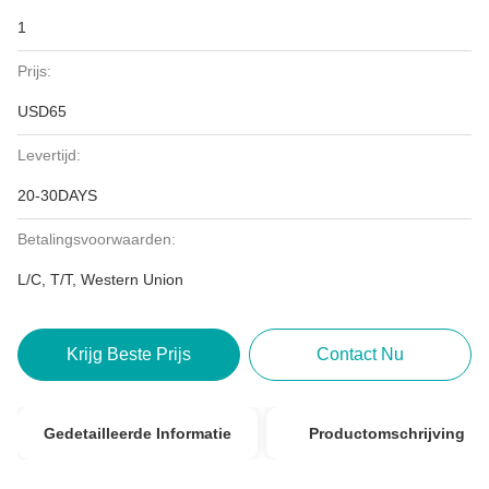
1
Prijs:
USD65
Levertijd:
20-30DAYS
Betalingsvoorwaarden:
L/C, T/T, Western Union
Krijg Beste Prijs
Contact Nu
Gedetailleerde Informatie
Productomschrijving