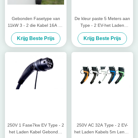
Gebonden Fasetype van
De kleur paste 5 Meters aan
11kW 3 - 2 die Kabel 16A EV
Type - 2 EV-het Laden
Standaardschakelaar laden
Kabels32a IP67
Krijg Beste Prijs
Krijg Beste Prijs
Beveiligingsniveau
250V 1 Fase7kw EV Type - 2
250V AC 32A Type - 2 EV-
het Laden Kabel Gebonden
het Laden Kabels 5m Lengte