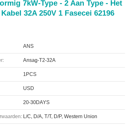
vormig 7kW-Type - 2 Aan Type - Het
 Kabel 32A 250V 1 Fasecei 62196
ANS
r:
Ansag-T2-32A
1PCS
USD
20-30DAYS
rwaarden:
L/C, D/A, T/T, D/P, Western Union