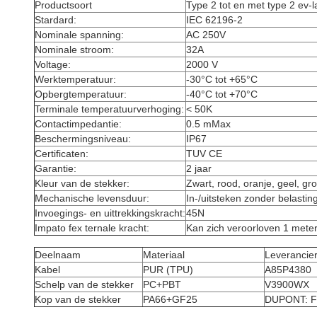
Productsoort
Type 2 tot en met type 2 ev-
Stardard:
IEC 62196-2
Nominale spanning:
AC 250V
Nominale stroom:
32A
Voltage:
2000 V
Werktemperatuur:
-30°C tot +65°C
Opbergtemperatuur:
-40°C tot +70°C
Terminale temperatuurverhoging:
< 50K
Contactimpedantie:
0.5 mMax
Beschermingsniveau:
IP67
Certificaten:
TUV CE
Garantie:
2 jaar
Kleur van de stekker:
Zwart, rood, oranje, geel, gr
Mechanische levensduur:
In-/uitsteken zonder belasti
Invoegings- en uittrekkingskracht:
45N
Impato fex ternale kracht:
Kan zich veroorloven 1 meter
Deelnaam
Materiaal
Leverancie
Kabel
PUR (TPU)
A85P4380
Schelp van de stekker
PC+PBT
V3900WX
Kop van de stekker
PA66+GF25
DUPONT: 