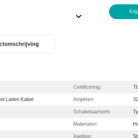
Krij
ctomschrijving
Certificering:
T
Het Laden Kabel
Ampèren:
3
Schakelaarnorm:
Ty
Materialen:
H
Aarding:
St