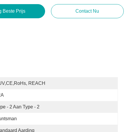
g Beste Prijs
Contact Nu
UV,CE,RoHs, REACH
2A
pe - 2 Aan Type - 2
untsman
andaard Aarding