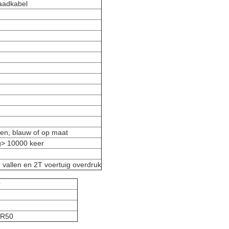
laadkabel
oen, blauw of op maat
ng> 10000 keer
 vallen en 2T voertuig overdruk
r
FR50