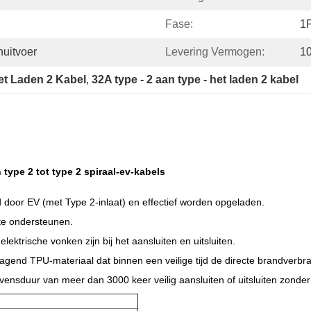
Fase:
1
uitvoer
Levering Vermogen:
1
het Laden 2 Kabel
, 
32A type - 2 aan type - het laden 2 kabel
type 2 tot type 2 spiraal-ev-kabels
d door EV (met Type 2-inlaat) en effectief worden opgeladen.
 te ondersteunen.
ektrische vonken zijn bij het aansluiten en uitsluiten.
agend TPU-materiaal dat binnen een veilige tijd de directe brandverb
nsduur van meer dan 3000 keer veilig aansluiten of uitsluiten zonder e