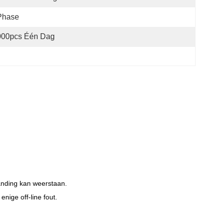
Phase
000pcs Één Dag
randing kan weerstaan.
nige off-line fout.