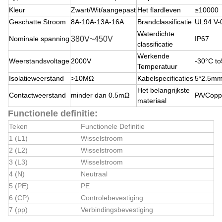
Kleur
Zwart/Wit/aangepast
Het flardleven
≥10000
Geschatte Stroom
8A-10A-13A-16A
Brandclassificatie
UL94 V-
Waterdichte
Nominale spanning
380V~450V
IP67
classificatie
Werkende
Weerstandsvoltage
2000V
-30°C t
Temperatuur
Isolatieweerstand
>10MΩ
Kabelspecificaties
5*2.5m
Het belangrijkste
Contactweerstand
minder dan
0.5mΩ
PA/Copp
materiaal
Functionele definitie:
Teken
Functionele Definitie
1 (L1)
Wisselstroom
2 (L2)
Wisselstroom
3 (L3)
Wisselstroom
4 (N)
Neutraal
5 (PE)
PE
6 (CP)
Controlebevestiging
7 (pp)
Verbindingsbevestiging