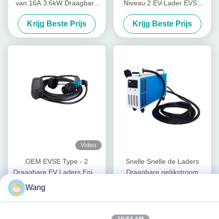
van 16A 3.6kW Draagbare
Niveau 2 EV-Lader EVSE
EV Elektrisch voertuig
van SAE J1772
Krijg Beste Prijs
Krijg Beste Prijs
Laadinrichting
Verwisselbaar met CEE Plug
Video
OEM EVSE Type - 2
Snelle Snelle de Laders
Draagbare EV Laders Enige
Draagbare gelijkstroom
Fase 5 Meters Kabel
Chademo Lader van 30kw
Wang
Krijg Beste Prijs
Krijg Beste Prijs
380V CCS