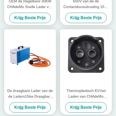
OEM de Regelbare 30KW
600V van de de
CHAdeMo Snelle Lader van
Contactdoosuitrusting 150A
het Ladershuis gelijkstroom
Chademo EV van
Krijg Beste Prijs
Krijg Beste Prijs
voor EV
gelijkstroom de Snelle 90KW
Chademo Zijcontactdoos
De draagbare Lader van de
Thermoplastisch EV-het
de Laders15kw Draagbare
Laden van CHAdeMo
EV Auto van CCS
Standaardev van de
Krijg Beste Prijs
Krijg Beste Prijs
gelijkstroom CHAdeMo
Stophouder Kabelholster
Snelle