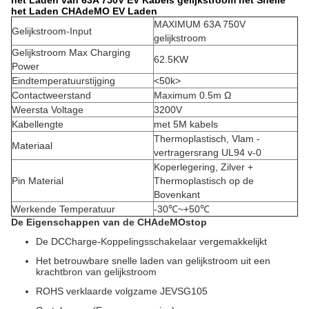
het Laden van 63A 750V EV Kabels gelijkstroom het Snelle
het Laden CHAdeMO EV Laden
MAXIMUM 63A 750V
Gelijkstroom-Input
gelijkstroom
Gelijkstroom Max Charging
62.5KW
Power
Eindtemperatuurstijging
<50k>
Contactweerstand
Maximum 0.5m Ω
Weersta Voltage
3200V
Kabellengte
met 5M kabels
Thermoplastisch, Vlam -
Materiaal
vertragersrang UL94 v-0
Koperlegering, Zilver +
Pin Material
Thermoplastisch op de
Bovenkant
Werkende Temperatuur
-30℃~+50℃
De Eigenschappen van de CHAdeMOstop
De DCCharge-Koppelingsschakelaar vergemakkelijkt
Het betrouwbare snelle laden van gelijkstroom uit een
krachtbron van gelijkstroom
ROHS verklaarde volgzame JEVSG105